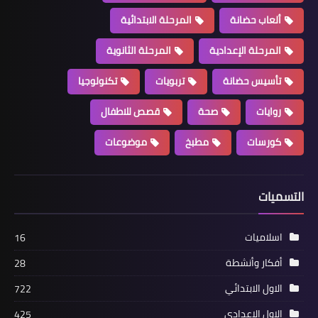
ألعاب حضانة
المرحلة الابتدائية
المرحلة الإعدادية
المرحلة الثانوية
تأسيس حضانة
تربويات
تكنولوجيا
روايات
صحة
قصص للاطفال
كورسات
مطبخ
موضوعات
التسميات
اسلاميات
16
أفكار وأنشطة
28
الاول الابتدائي
722
الاول الاعدادي
425