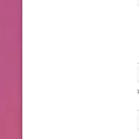
ذ
لصف