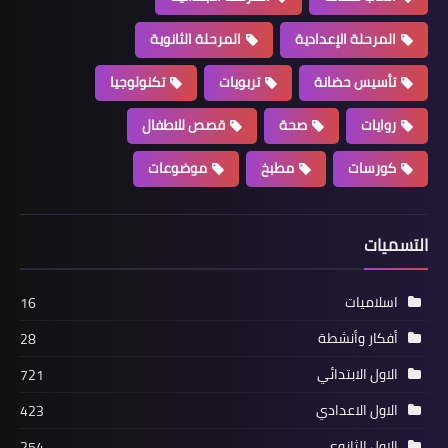
المرحلة الإعدادية
المرحلة الثانوية
تأسيس حضانة
تربويات
تكنولوجيا
روايات
صحة
قصص للاطفال
كورسات
مطبخ
موضوعات
التسميات
اسلاميات
16
أفكار وأنشطة
28
الاول الابتدائي
721
الاول الاعدادي
423
الاول الثانوي
254