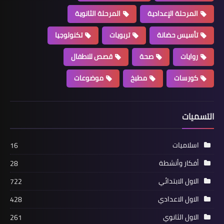
المرحلة الإعدادية
المرحلة الثانوية
تأسيس حضانة
تربويات
تكنولوجيا
روايات
صحة
قصص للاطفال
كورسات
مطبخ
موضوعات
التسميات
اسلاميات
16
أفكار وأنشطة
28
الاول الابتدائي
722
الاول الاعدادي
428
الاول الثانوي
261