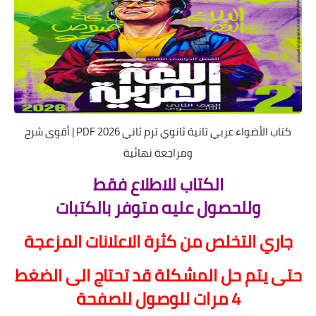
كتاب الأضواء عربي تانية ثانوي ترم ثاني 2026 PDF | أقوى شرح
ومراجعة نهائية
الكتاب للاطلاع فقط
ولل
ح
صول عليه متوفر بالكتبات
جاري التخلص من كثرة الاعلانات المزعجة
ح
تى يتم
ح
ل المشكلة قد ت
ح
تاج الى الضغط
4 مرات للوصول للصف
ح
ة