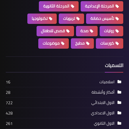
المرحلة الإعدادية
المرحلة الثانوية
تأسيس حضانة
تربويات
تكنولوجيا
روايات
صحة
قصص للاطفال
كورسات
مطبخ
موضوعات
التسميات
اسلاميات
16
أفكار وأنشطة
28
الاول الابتدائي
722
الاول الاعدادي
428
الاول الثانوي
261