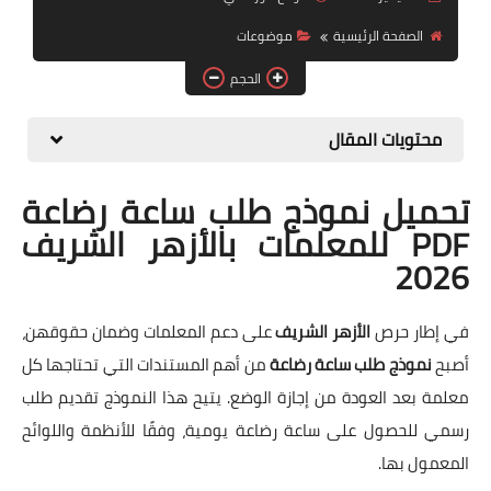
الصفحة الرئيسية
موضوعات
موضوعات
الحجم
تربويات
تكنولوجيا
محتويات المقال
قصص للأطفال
تحميل نموذج طلب ساعة رضاعة
روايات
PDF للمعلمات بالأزهر الشريف
2026
صحة
في إطار حرص
الأزهر الشريف
على دعم المعلمات وضمان حقوقهن،
أصبح
نموذج طلب ساعة رضاعة
من أهم المستندات التي تحتاجها كل
معلمة بعد العودة من إجازة الوضع. يتيح هذا النموذج تقديم طلب
رسمي للحصول على ساعة رضاعة يومية، وفقًا للأنظمة واللوائح
المعمول بها.