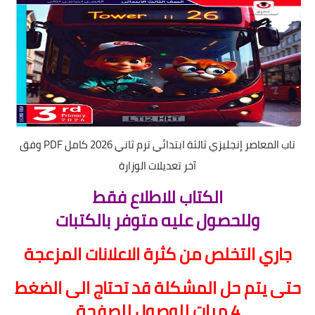
تاب المعاصر إنجليزي ثالثة ابتدائي ترم ثاني 2026 كامل PDF وفق
آخر تعديلات الوزارة
الكتاب للاطلاع فقط
ولل
ح
صول عليه متوفر بالكتبات
جاري التخلص من كثرة الاعلانات المزعجة
ح
تى يتم
ح
ل المشكلة قد ت
ح
تاج الى الضغط
4 مرات للوصول للصف
ح
ة