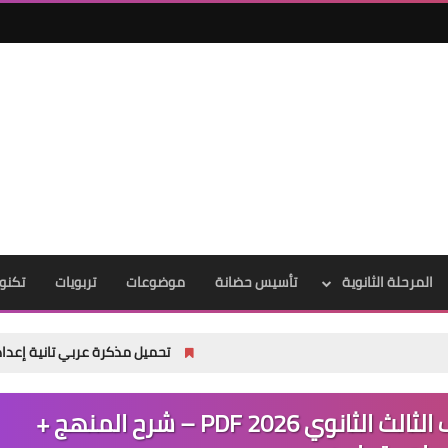
المرحلة الثانوية
تأسيس حضانة
موضوعات
تربويات
تكنول
تحميل مذكرة عربي تانية إعدادي ترم أول 2027 PDF | شرح شامل للأستاذ أكرم مؤمن
تحميل كتاب Senior English الصف الثالث الثانوي 2026 PDF – شرح المنهج +