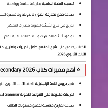
تبسيط المادة العلمية
بطريقة سلسة وواضحة
صياغة
جمل متدرجة الطول
لا طويلة ولا قصيرة لتس
تدريج في طرح الأسئلة لتقوية مهارات التفكير
توافق أسئلة الاختبارات والامتحانات لنهاية العام
الكتاب يحتوي على
شرح المنهج كامل، تدريبات وتمارين مت
الثالث الثانوي 2026
.
⭐ أهم مميزات كتاب Senior English 3rd Secondary 2026
شرح
دروس اللغة الإنجليزية
للصف الثالث الثانوي التر
تدريبات متنوعة على القواعد النحوية Grammar
لجم
صياغة
تمارين مناسبة لجميع مستويات الطلاب