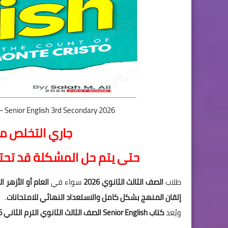
Senior English 3rd Secondary 2026 – أفضل كتاب لغة إنجليزية ثالثة ثانوي الترم الثاني PDF
جاري التخلص من
ح
تى يتم
ح
ل المشكلة قد ت
ح
تا
طلاب
الصف الثالث الثانوي 2026
سواء في
العام أو الأزهر 
إتقان المنهج بشكل كامل والاستعداد النهائي للامتحانات
.
ويُعد
كتاب Senior English الصف الثالث الثانوي الترم الثاني 2026