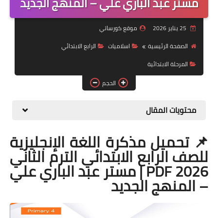
مستر عبد الباري علي – المنهج الجديد
موضوعات
25 يناير 2026
موقع كورساتي
تربويات
الصفحة الرئيسية
اسلاميات
الرابع الابتدائي
تكنولوجيا
المرحلة الابتدائية
قصص للأطفال
الحجم
روايات
محتويات المقال
صحة
📌 تحميل مذكرة اللغة الإنجليزية
للصف الرابع الابتدائي الترم الثاني
2026 PDF | مستر عبد الباري علي
– المنهج الجديد