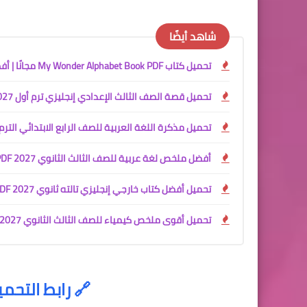
شاهد أيضًا
تحميل كتاب My Wonder Alphabet Book PDF مجانًا | أفضل كتاب لتأسيس الأطفال في الحروف الإنجليزية 2027
تحميل قصة الصف الثالث الإعدادي إنجليزي ترم أول 2027 PDF | The School Garden Project المنهج الجديد كاملة
تحميل مذكرة اللغة العربية للصف الرابع الابتدائي الترم الأول 2027 PDF للأستاذ جمعة قرني لبيب | شرح وتدريبات 
أفضل ملخص لغة عربية للصف الثالث الثانوي 2027 PDF
تحميل أفضل كتاب خارجي إنجليزي تالته ثانوي 2027 PDF | شرح المنهج + ملخصين شاملين
تحميل أقوى ملخص كيمياء للصف الثالث الثانوي 2027 PDF | شرح المنهج كامل + كتاب الأسئلة والإجابات النموذجية مجانًا
🔗
رابط التحمي