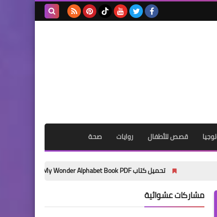
بحث هذه
المدونة
الإلكترونية
وجيا
قصص للأطفال
روايات
صحة
تحميل كتاب My Wonder Alphabet Book PDF مجانًا | أفضل كتاب لتأسيس الأطفال في الحروف الإنجليزية 2027
مشاركات عشوائية