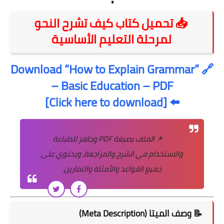
📥 تحميل كتاب كيف تشرح النحو
لمرحلة التعليم الأساسية
Download “How to Explain Grammar”
🔗
– Basic Education – PDF
[Click here to download]
⬅️
📌
الملف بصيغة PDF وجاهز للطباعة
والاستخدام في الشرح والمراجعة، ويحتوي على
جميع القواعد والأمثلة والتمارين.
📝 وصف الميتا (Meta Description)