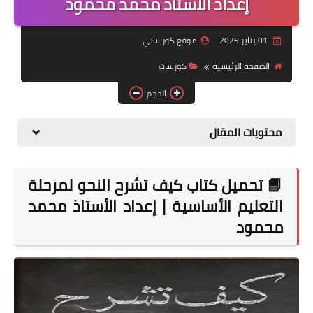
إعداد الأستاذ محمد محمود
موضوعات
01 يناير 2026
موقع كورساتي
تربويات
الصفحة الرئيسية
كورسات
تكنولوجيا
الحجم
قصص للأطفال
محتويات المقال
روايات
صحة
📘 تحميل كتاب كيف تشرح النحو لمرحلة
التعليم الأساسية | إعداد الأستاذ محمد
محمود