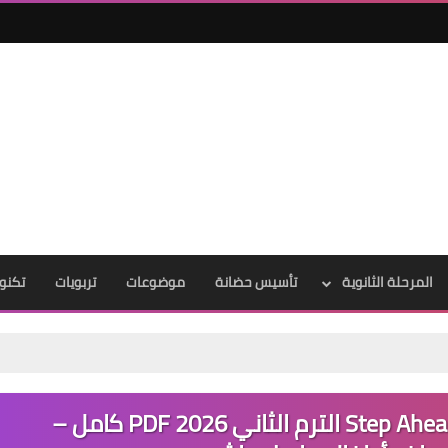
المرحلة الثانوية
تأسيس حضانة
موضوعات
تربويات
تكنول
تحميل كتاب استيب اهيد Step Ahead KG1 الترم الثاني 2026 PDF كامل –