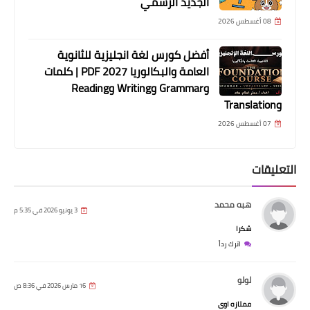
الجديد الرسمي
08 أغسطس 2026
أفضل كورس لغة انجليزية للثانوية
العامة والبكالوريا 2027 PDF | كلمات
وGrammar وWriting وReading
وTranslation
07 أغسطس 2026
التعليقات
هبه محمد
3 يونيو 2026 في 5:35 م
شكرا
اترك رداً
لولو
16 مارس 2026 في 8:36 ص
ممتازه اوى