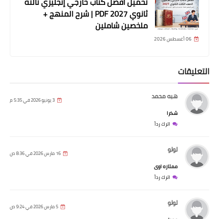
تحميل أفضل كتاب خارجي إنجليزي تالته
ثانوي 2027 PDF | شرح المنهج +
ملخصين شاملين
06 أغسطس 2026
التعليقات
هبه محمد
3 يونيو 2026 في 5:35 م
شكرا
اترك رداً
لولو
16 مارس 2026 في 8:36 ص
ممتازه اوى
اترك رداً
لولو
5 مارس 2026 في 9:24 ص