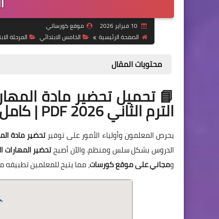
ال
10 فبراير 2026
موقع كورساتي
الصفحة الرئيسية
الخامس الابتدائي
المرحلة الابت
محتويات المقال
📘 تحميل تحضير مادة المهار
الترم الثاني 2026 PDF | كامل ومجاني
يحرص المعلمون وأولياء الأمور على توفير
تحضير مادة الم
الدروس بشكل سلس ومنظم. والآن أصبح
تحضير المهارات الم
و
مجاني على موقع كورسات
، مما يتيح للمعلمين تطبيقه م