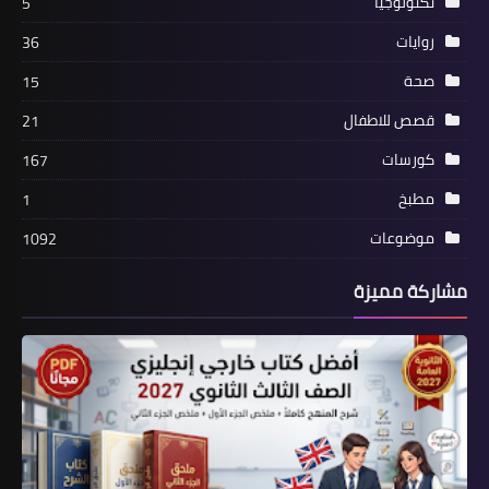
تكنولوجيا
5
روايات
36
صحة
15
قصص للاطفال
21
كورسات
167
مطبخ
1
موضوعات
1092
مشاركة مميزة