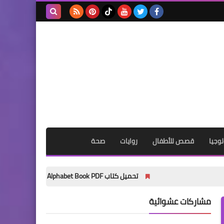
بحث هذه
المدونة
الإلكترونية
وجيا
قصص للأطفال
روايات
صحة
تحميل كتاب My Wonder Alphabet Book PDF مجانًا | أفضل كتاب لتأسيس الأطفال في الحروف الإنجليزية 2027
مشاركات عشوائية