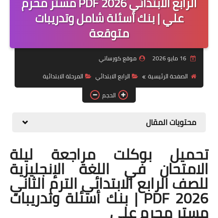
الرابع الابتدائي 2026 PDF مستر محرم
علي | بنك أسئلة شامل وتدريبات
موضوعات
متوقعة
تربويات
16 مايو 2026
موقع كورساتي
تكنولوجيا
الصفحة الرئيسية
الرابع الابتدائي
المرحلة الابتدائية
قصص للأطفال
الحجم
روايات
صحة
محتويات المقال
تحميل بوكلت مراجعة ليلة
الامتحان في اللغة الإنجليزية
للصف الرابع الابتدائي الترم الثاني
2026 PDF | بنك أسئلة وتدريبات
مستر محرم علي