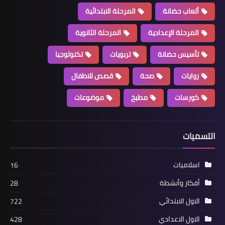
ألعاب حضانة
المرحلة الابتدائية
المرحلة الإعدادية
المرحلة الثانوية
تأسيس حضانة
تربويات
تكنولوجيا
روايات
صحة
قصص للاطفال
كورسات
مطبخ
موضوعات
التسميات
اسلاميات
16
أفكار وأنشطة
28
الاول الابتدائي
722
الاول الاعدادي
428