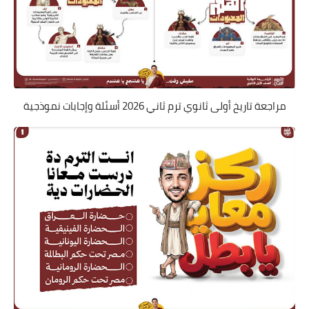
مراجعة تاريخ أولى ثانوي ترم ثاني 2026 أسئلة وإجابات نموذجية