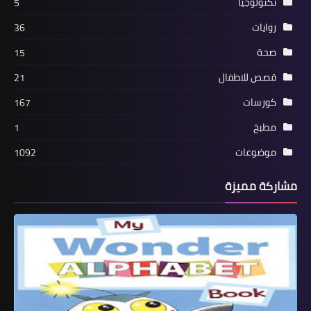
تكنولوجيا
5
روايات
36
صحة
15
قصص للاطفال
21
كورسات
167
مطبخ
1
موضوعات
1092
مشاركة مميزة