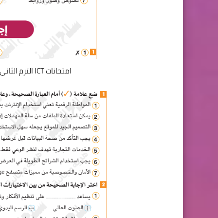
امتحانات ICT الترم الثاني 2026 للابتدائي جاهزة للطباعة والتحميل