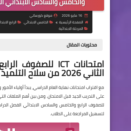
والخامس والسادس الابتدائي الترم الثاني 2026 بالإجا
16 مايو 2026
موقع كورساتي
الصفحة الرئيسية
الخامس الابتدائي
الرابع الابتد
المرحلة الابتدائية
محتويات المقال
امتحانات ICT للصفو
الثاني 2026 من سلاح التلميذ بالإجابات النموذجية
مع اقتراب امتحانات نهاية العام الدراسي، يبدأ أولياء الأم
لتسهيل المراجعة على الطلاب.