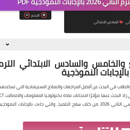
بات النموذجية PDF
الحجم
ائي
السادس الابتدائي
ف الرابع والخامس والسادس الابتدائي الترم
ور والطلاب في البحث عن أفضل المراجعات والنماذج الاسترشادية التي تساعدهم
على التدريب الجيد قبل الامتحان. ومن بين أهم الملفات التي زاد البحث عنها مؤخرًا امتحانات م
للصفوف الرابع والخامس والسادس الابتدائي الفصل الدراسي الثاني 2026 من كتاب سلاح التلميذ، والتي جاءت بالإجابات النموذج