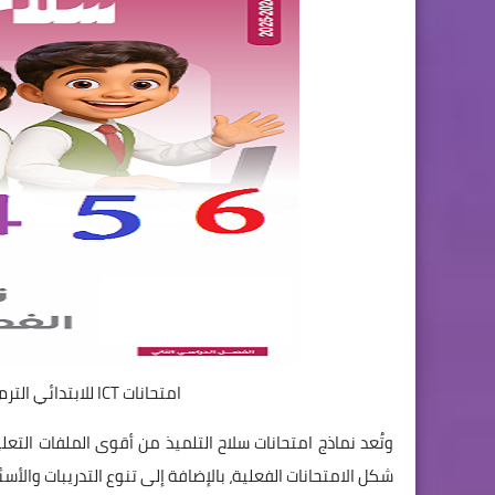
امتحانات ICT للابتدائي الترم الثاني 2026 من سلاح التلميذ بالإجابات PDF
وتُعد نماذج امتحانات سلاح التلميذ من أقوى الملفات التعل
شكل الامتحانات الفعلية، بالإضافة إلى تنوع التدريبات وال