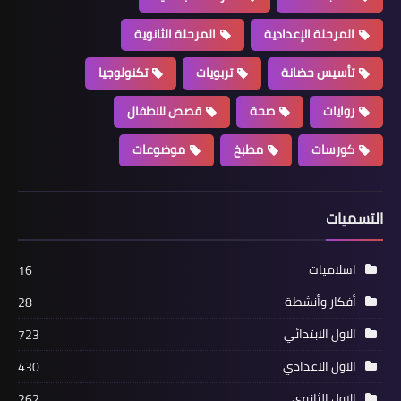
المرحلة الإعدادية
المرحلة الثانوية
تأسيس حضانة
تربويات
تكنولوجيا
روايات
صحة
قصص للاطفال
كورسات
مطبخ
موضوعات
التسميات
اسلاميات
16
أفكار وأنشطة
28
الاول الابتدائي
723
الاول الاعدادي
430
الاول الثانوي
262