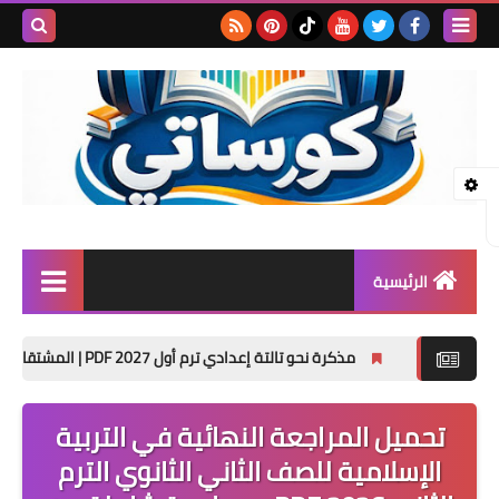
بحث هذه
المدونة
الإلكتروني
الرئيسية
المرحلة الابتدائية
مذكرة نحو تالتة إعدادي ترم أول 2027 PDF | المشتقات واسم الفاعل والمفعول وتدريبات الامتحان
المرحلة الإعدادية
تحميل المراجعة النهائية في التربية
المرحلة الثانوية
الإسلامية للصف الثاني الثانوي الترم
تأسيس حضانة