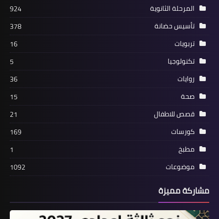
المرحلة الثانوية
924
تأسيس حضانة
378
تربويات
16
تكنولوجيا
5
روايات
36
صحة
15
قصص للاطفال
21
كورسات
169
مطبخ
1
موضوعات
1092
مشاركة مميزة