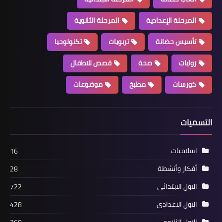
المرحلة الإعدادية
المرحلة الثانوية
تأسيس حضانة
تربويات
تكنولوجيا
روايات
صحة
قصص للاطفال
كورسات
مطبخ
موضوعات
التسميات
اسلاميات
16
أفكار وأنشطة
28
الاول الابتدائي
722
الاول الاعدادي
428