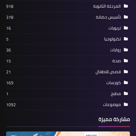
المرحلة الثانوية
918
تأسيس حضانة
378
تربويات
16
تكنولوجيا
5
روايات
36
صحة
15
قصص للاطفال
21
كورسات
169
مطبخ
1
موضوعات
1092
مشاركة مميزة