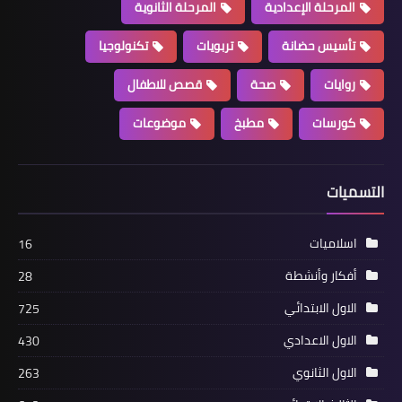
المرحلة الإعدادية
المرحلة الثانوية
تأسيس حضانة
تربويات
تكنولوجيا
روايات
صحة
قصص للاطفال
كورسات
مطبخ
موضوعات
التسميات
اسلاميات
16
أفكار وأنشطة
28
الاول الابتدائي
725
الاول الاعدادي
430
الاول الثانوي
263