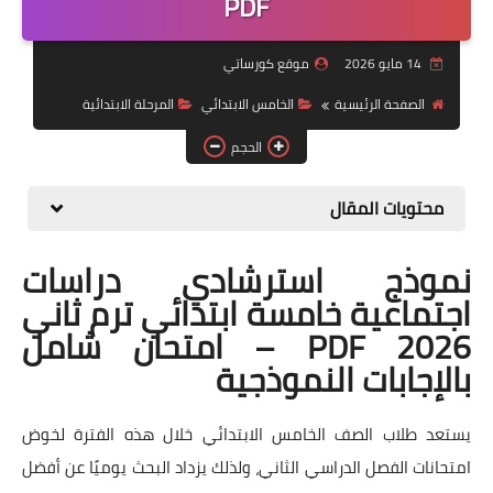
PDF
موضوعات
14 مايو 2026
موقع كورساتي
تربويات
الصفحة الرئيسية
الخامس الابتدائي
المرحلة الابتدائية
تكنولوجيا
الحجم
قصص للأطفال
محتويات المقال
روايات
نموذج استرشادي دراسات
صحة
اجتماعية خامسة ابتدائي ترم ثاني
2026 PDF – امتحان شامل
بالإجابات النموذجية
يستعد طلاب الصف الخامس الابتدائي خلال هذه الفترة لخوض
امتحانات الفصل الدراسي الثاني، ولذلك يزداد البحث يوميًا عن أفضل