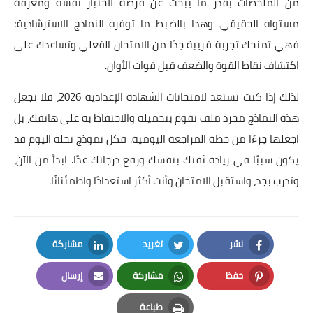
من الملخصات بقدر ما يبحث عن فرصة لاختبار نفسه ومعرفة
مستواه الحقيقي. وهذا بالضبط ما توفره النماذج الاسترشادية؛
فهي تمنحك تجربة قريبة جدًا من الامتحان الفعلي وتساعدك على
اكتشاف نقاط القوة والضعف قبل فوات الأوان.
لذلك إذا كنت تستعد لامتحانات الشهادة الإعدادية 2026، فلا تجعل
هذه النماذج مجرد ملف تقوم بتحميله والاحتفاظ به على هاتفك، بل
اجعلها جزءًا من خطة المراجعة اليومية. فكل نموذج تحله اليوم قد
يكون سببًا في زيادة ثقتك بنفسك ورفع درجاتك غدًا. ابدأ من الآن،
وتدرب بجد، واستقبل الامتحان وأنت أكثر استعدادًا واطمئنانًا.
نشر
تغريد
مشاركة
LinkedIn
Twitter
Facebook
حفظ
مشاركة
إرسال
Email
Whatsapp
Pinterest
طباعة