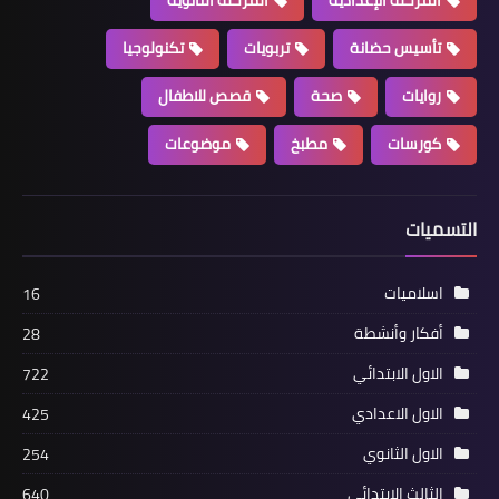
تأسيس حضانة
تربويات
تكنولوجيا
روايات
صحة
قصص للاطفال
كورسات
مطبخ
موضوعات
التسميات
اسلاميات
16
أفكار وأنشطة
28
الاول الابتدائي
722
الاول الاعدادي
425
الاول الثانوي
254
الثالث الابتدائي
640