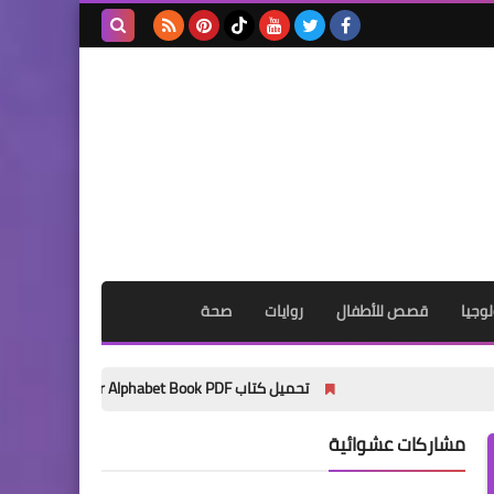
بحث هذه
المدونة
الإلكترونية
وجيا
قصص للأطفال
روايات
صحة
تحميل كتاب My Wonder Alphabet Book PDF مجانًا | أفضل كتاب لتأسيس الأطفال في الحروف الإنجليزية 2027
مشاركات عشوائية