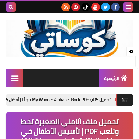
بحث هذه
المدونة
الإلكتروني
الرئيسية
المرحلة الابتدائية
My Wonder Alphabet Bo مجانًا | أفضل كتاب لتأسيس الأطفال في الحروف الإنجليزية 2027
المرحلة الإعدادية
تحميل ملف أناملي الصغيرة تخط
المرحلة الثانوية
وتلعب PDF | تأسيس الأطفال في
تأسيس حضانة