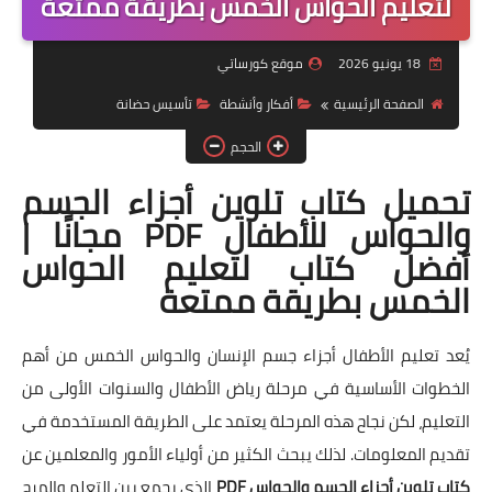
لتعليم الحواس الخمس بطريقة ممتعة
موضوعات
18 يونيو 2026
موقع كورساتي
تربويات
الصفحة الرئيسية
أفكار وأنشطة
تأسيس حضانة
تكنولوجيا
الحجم
قصص للأطفال
تحميل كتاب تلوين أجزاء الجسم
والحواس للأطفال PDF مجانًا |
روايات
أفضل كتاب لتعليم الحواس
صحة
الخمس بطريقة ممتعة
يُعد تعليم الأطفال أجزاء جسم الإنسان والحواس الخمس من أهم
الخطوات الأساسية في مرحلة رياض الأطفال والسنوات الأولى من
التعليم، لكن نجاح هذه المرحلة يعتمد على الطريقة المستخدمة في
تقديم المعلومات. لذلك يبحث الكثير من أولياء الأمور والمعلمين عن
كتاب تلوين أجزاء الجسم والحواس PDF
الذي يجمع بين التعلم والمرح