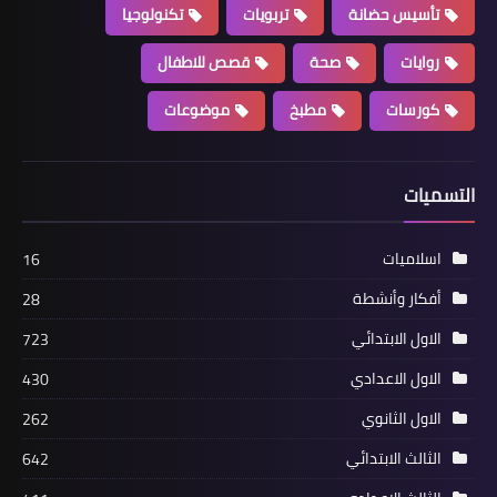
تأسيس حضانة
تربويات
تكنولوجيا
روايات
صحة
قصص للاطفال
كورسات
مطبخ
موضوعات
التسميات
اسلاميات
16
أفكار وأنشطة
28
الاول الابتدائي
723
الاول الاعدادي
430
الاول الثانوي
262
الثالث الابتدائي
642