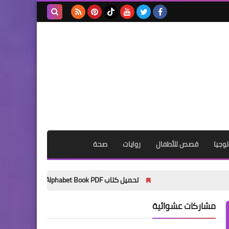
بحث هذه
المدونة
الإلكترونية
وجيا
قصص للأطفال
روايات
صحة
تحميل كتاب My Wonder Alphabet Book PDF مجانًا | أفضل كتاب لتأسيس الأطفال في الحروف الإنجليزية 2027
مشاركات عشوائية