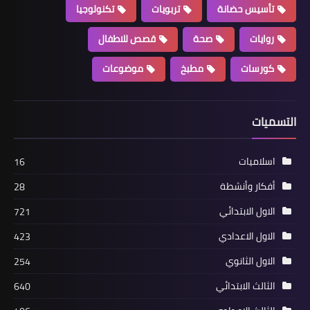
تأسيس حضانة
تربويات
تكنولوجيا
روايات
صحة
قصص للاطفال
كورسات
مطبخ
موضوعات
التسميات
اسلاميات
16
أفكار وأنشطة
28
الاول الابتدائي
721
الاول الاعدادي
423
الاول الثانوي
254
الثالث الابتدائي
640