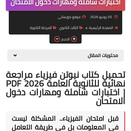
اختبارات شاملة ومهارات دخول الامتحان
موضوعات
05 يونيو 2026
موقع كورساتي
تربويات
الصفحة الرئيسية
الثالث الثانوي
المرحلة الثانوية
تكنولوجيا
الحجم
قصص للأطفال
محتويات المقال
روايات
تحميل كتاب نيوتن فيزياء مراجعة
صحة
نهائية للثانوية العامة 2026 PDF
| اختبارات شاملة ومهارات دخول
الامتحان
قبل امتحان الفيزياء.. المشكلة ليست
في المعلومات بل في طريقة التعامل