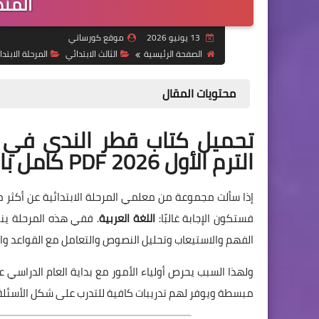
المنه
13 يونيو 2026
موقع كورساتي
الصفحة الرئيسية
الثالث الابتدائي
المرحلة الابتدا
محتويات المقال
تحميل كتاب قطر الندى في ال
الترم الأول 2026 PDF كامل بالمراجعات والاختبارات
إذا سألت مجموعة من معلمي المرحلة الابتدائية عن أكثر ماد
فستكون الإجابة غالبًا:
اللغة العربية
. ففي هذه المرحلة ينت
الفهم والاستيعاب وتحليل النصوص والتعامل مع القواعد والأ
ولهذا السبب يحرص أولياء الأمور مع بداية العام الدراس
مبسطة ويوفر لهم تدريبات كافية للتدرب على شكل الأسئلة 