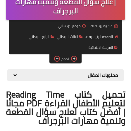
| علاج سؤال القطعة وتنمية مهارات
البرجراف
موضوعات
تربويات
17 يونيو 2026
موقع كورساتي
تكنولوجيا
الصفحة الرئيسية
الثالث الابتدائي
الرابع الابتدائي
قصص للأطفال
المرحلة الابتدائية
الحجم
روايات
صحة
محتويات المقال
تحميل كتاب Reading Time
لتعليم الأطفال القراءة PDF مجانًا
| أفضل كتاب لعلاج سؤال القطعة
وتنمية مهارات البرجراف