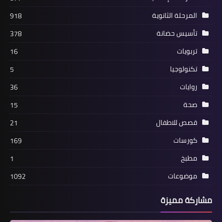
المرحلة الثانوية
918
تأسيس حضانة
378
تربويات
16
تكنولوجيا
5
روايات
36
صحة
15
قصص للاطفال
21
كورسات
169
مطبخ
1
موضوعات
1092
مشاركة مميزة