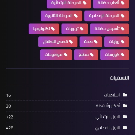
ألعاب حضانة
المرحلة الابتدائية
المرحلة الإعدادية
المرحلة الثانوية
تأسيس حضانة
تربويات
تكنولوجيا
روايات
صحة
قصص للاطفال
كورسات
مطبخ
موضوعات
التسميات
اسلاميات
16
أفكار وأنشطة
28
الاول الابتدائي
722
الاول الاعدادي
428