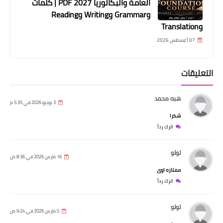
العامة والبكالوريا 2027 PDF | كلمات
وGrammar وWriting وReading
وTranslation
07 أغسطس 2026
التعليقات
هبه محمد
3 يونيو 2026 في 5:35 م
شكرا
اترك رداً
لولو
16 مارس 2026 في 8:36 ص
ممتازه اوى
اترك رداً
لولو
5 مارس 2026 في 9:24 ص