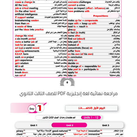
مراجعة نهائية لغة إنجليزية PDF للصف الثالث الثانوي