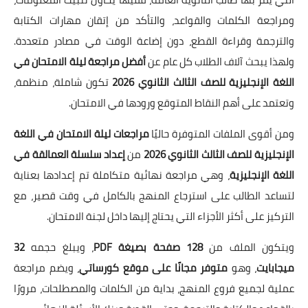
ومراجعة الكلمات والقواعد، والتأكد من إتقان مهارات الكتابة
والترجمة وقراءة القطع، دون إضاعة الوقت في مصادر متعددة.
ولهذا يبحث آلاف الطلاب كل عام عن
أفضل مراجعة ليلة الامتحان في
اللغة الإنجليزية للصف الثالث الثانوي 2026
تكون شاملة، منظمة،
وتعتمد على أهم النقاط المتوقع ورودها في الامتحان.
ومن أقوى الملفات المتوفرة حاليًا
مراجعات ليلة الامتحان في اللغة
الإنجليزية للصف الثالث الثانوي 2026
من
إعداد سلسلة العمالقة في
اللغة الإنجليزية
، وهي مراجعة نهائية متكاملة تم إعدادها بعناية
لتساعد الطالب على استرجاع المنهج بالكامل في وقت قصير، مع
التركيز على أكثر الأجزاء التي يحتاج إليها داخل لجنة الامتحان.
ويتكون الملف من
128 صفحة بصيغة PDF
، ويبلغ حجمه
32
ميجابايت
، وهو
متوفر مجانًا على موقع كورساتي
، ويضم مراجعة
عملية لجميع فروع المنهج، بداية من الكلمات والمصطلحات، مرورًا