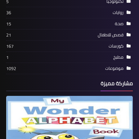
تكنولوجيا
5
روايات
36
صحة
15
قصص للاطفال
21
كورسات
167
مطبخ
1
موضوعات
1092
مشاركة مميزة