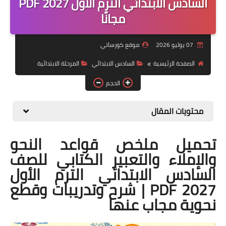
السادس الابتدائي الترم الأول 2027 PDF
مجانًا
موضوعات
تربويات
07 يوليو 2026
موقع كورساتي
تكنولوجيا
الصفحة الرئيسية
السادس الابتدائي
المرحلة الابتدائية
قصص للأطفال
الحجم
روايات
محتويات المقال
صحة
تحميل ملخص قواعد النحو
والإملاء والتعبير الكتابي للصف
السادس الابتدائي الترم الأول
2027 PDF | شرح وتدريبات وقطع
نحوية مجاب عنها