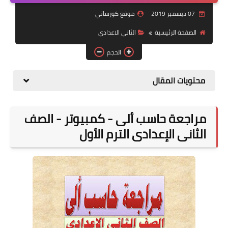
07 ديسمبر 2019
موقع كورساتي
موضوعات
الصفحة الرئيسية
الثاني الاعدادي
تربويات
الحجم
تكنولوجيا
محتويات المقال
قصص للأطفال
روايات
مراجعة حاسب ألى - كمبيوتر - الصف
صحة
الثانى الإعدادى الترم الأول