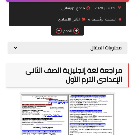
09 يناير 2020
موقع كورساتي
موضوعات
الصفحة الرئيسية
الثاني الاعدادي
تربويات
الحجم
تكنولوجيا
محتويات المقال
قصص للأطفال
روايات
مراجعة لغة إنجليزية الصف الثانى
صحة
الإعدادى الترم الأول