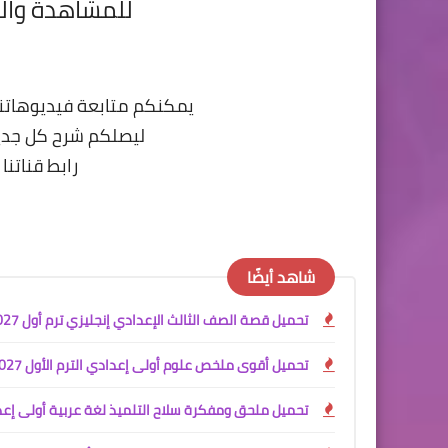
للمشاهدة وال
يمكنكم متابعة فيديوهاتن
ليصلكم شرح كل جديد
رابط قناتنا
شاهد أيضًا
تحميل قصة الصف الثالث الإعدادي إنجليزي ترم أول 2027 PDF | The School Garden Project المنهج الجديد كاملة
تحميل أقوى ملخص علوم أولى إعدادي الترم الأول 2027 PDF شرح المنهج الجديد + ملحق الامتحانات
تحميل ملحق ومفكرة سلاح التلميذ لغة عربية أولى إعدادي PDF الترم الأو