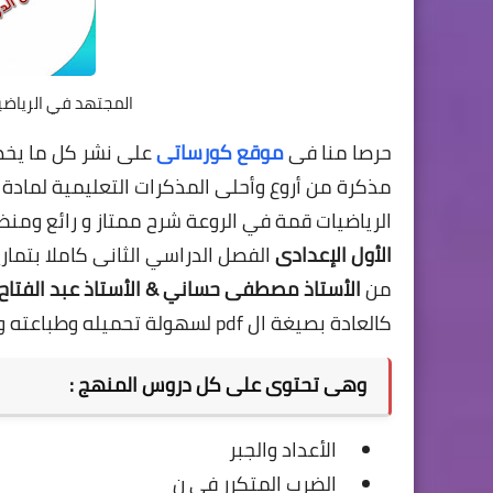
المجتهد في الرياضيا
حرصا منا فى
موقع كورساتى
على نشر كل ما يخص 
مذكرة من أروع وأحلى المذكرات التعليمية لمادة
الرياضيات قمة في الروعة شرح ممتاز و رائع ومن
الأول الإعدادى
الفصل الدراسي الثانى كاملا بتما
من
الأستاذ
مصطفى حساني & الأستاذ عبد الفتاح
كالعادة بصيغة ال pdf لسهولة تحميله وطباعته والتعامل مع هذا الإمتداد .
وهى تحتوى على كل دروس المنهج :
الأعداد والجبر
الضرب المتكرر في ن