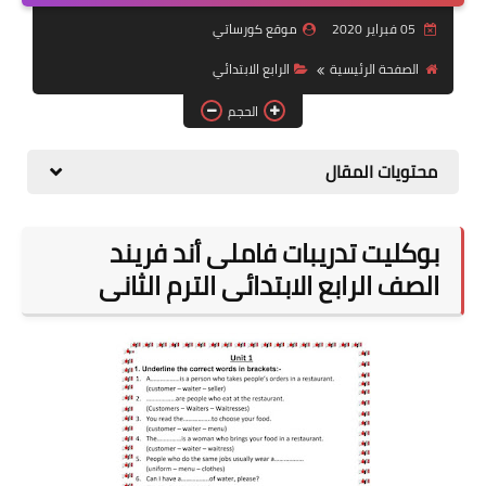
05 فبراير 2020
موقع كورساتي
موضوعات
الصفحة الرئيسية
الرابع الابتدائي
تربويات
الحجم
تكنولوجيا
محتويات المقال
قصص للأطفال
روايات
بوكليت تدريبات فاملى أند فريند
صحة
الصف الرابع الابتدائى الترم الثانى