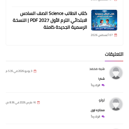
كتاب الطالب Science الصف السادس
الابتدائي الترم الأول 2027 PDF | النسخة
الرسمية الجديدة كاملة
07 أغسطس 2026
التعليقات
هبه محمد
3 يونيو 2026 في 5:35 م
شكرا
اترك رداً
لولو
16 مارس 2026 في 8:36 ص
ممتازه اوى
اترك رداً