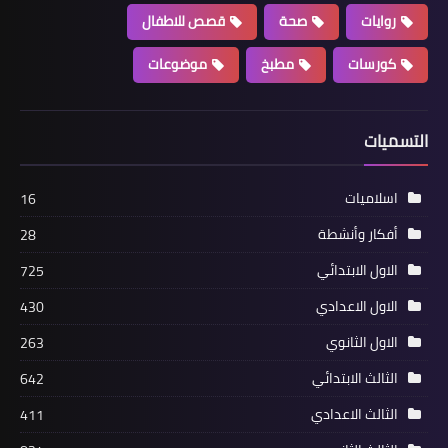
روايات
صحة
قصص للاطفال
كورسات
مطبخ
موضوعات
التسميات
اسلاميات
16
أفكار وأنشطة
28
الاول الابتدائي
725
الاول الاعدادي
430
الاول الثانوي
263
الثالث الابتدائي
642
الثالث الاعدادي
411