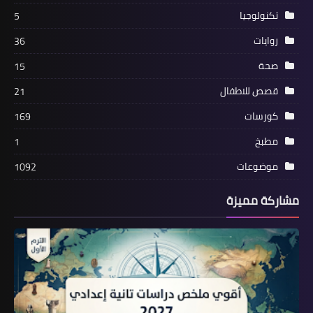
تكنولوجيا
5
روايات
36
صحة
15
قصص للاطفال
21
كورسات
169
مطبخ
1
موضوعات
1092
مشاركة مميزة