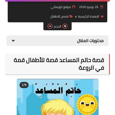
26 يونيو 2020
موقع كورساتي
موضوعات
الصفحة الرئيسية
قصص للاطفال
تربويات
الحجم
تكنولوجيا
محتويات المقال
قصص للأطفال
روايات
قصة حاتم المساعد قصة للأطفال قمة
صحة
في الروعة