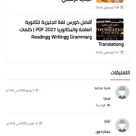
08 أغسطس 2026
أفضل كورس لغة انجليزية للثانوية
العامة والبكالوريا 2027 PDF | كلمات
وGrammar وWriting وReading
وTranslation
07 أغسطس 2026
التعليقات
هبه محمد
3 يونيو 2026 في 5:35 م
شكرا
اترك رداً
لولو
16 مارس 2026 في 8:36 ص
ممتازه اوى