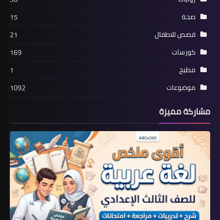
صحة
15
قصص للاطفال
21
كورسات
169
مطبخ
1
موضوعات
1092
مشاركة مميزة