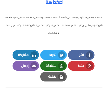
اضغط هنا
بلاغة الثانوية الورقات الأزهرية، الست في الأدب الشهاده الثانوية الازهرية علمى,الورقات الست في النحو الشهاده
الثانوية الازهرية أدبي، بوكليت لغة عربية,امتحانات لغة عربية,بوكليت لغة عربية الثانوية العامة,بوكليت عربي الصف
الثالث الثانوى,
نشر
تغريد
مشاركة
LinkedIn
Twitter
Facebook
حفظ
مشاركة
إرسال
Email
Whatsapp
Pinterest
طباعة
Print