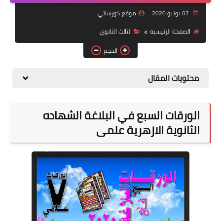
07 يونيو 2020
موقع كورساتي
موضوعات
الصفحة الرئيسية
الثالث الثانوي
تربويات
الحجم
تكنولوجيا
محتويات المقال
قصص للأطفال
روايات
الورقات السبع في البلاغة الشهاده
صحة
الثانوية الازهرية علمى