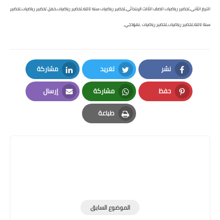
الترم الثانى,تحضير رياضيات الصف الثالث الإبتدائى,تحضير رياضيات سنه تالته,تحضير رياضيات,حمل تحضير رياضيات,تحضير
سنه تالته,تحضير رياضيات,تحضير رياضيات ,نموذجي,
نشر
تغريد
مشاركة
LinkedIn
Twitter
Facebook
حفظ
مشاركة
إرسال
Email
Whatsapp
Pinterest
طباعة
Print
الموضوع السابق