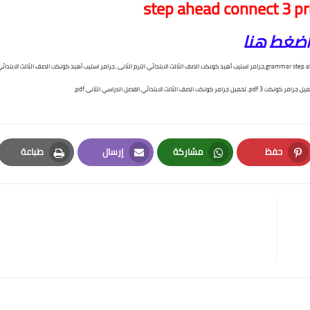
step ahead connect 3 pr
اضغط هنا
الثالث
الابتدائي الترم الثانى ،جرامر استيب أهيد كونكت الصف
الثالث
الابتدائ
الثالث
الابتدائي الفصل الدراسي الثانى pdf،
حفظ
مشاركة
إرسال
طباعة
Print
Email
Whatsapp
Pinterest