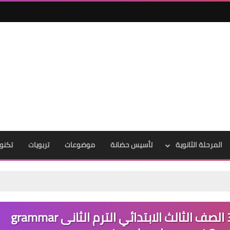
المرحلة الثانوية
تأسيس حضانة
موضوعات
تربويات
تكنول
تحميل جرامر استيب أهيد كونكت 3 الصف الثالث الابتدائي الترم الثانى grammar