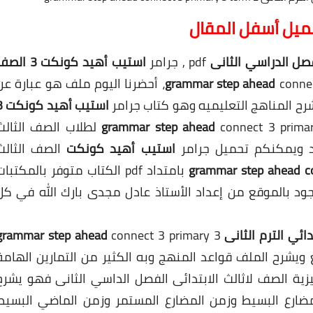
حميل أسفل المقال
لفصل الدراسي الثانى
pdf , جرامر
استيب أهيد كونكت 3 الصف
connect primary 3 term 2، أحضرنا اليوم ملف هو عبارة ع
رح المناهج التعليميه وهو كتاب
جرامر
استيب أه
connect 3 p لطلاب الصف
step ahead
الثالث
ديد ويمكنكم تحميل
جرامر
استيب أهيد كونكت
الصف
الثالث
grammar step ahead 
primary 3 term 2 بامتداد pdf الكتاب متوفر بالمكتبا
د بالموقع من إعداد الأستاذ عادل
مجدى
بارك الله في كل
ahead
connect 3 primary 3
 بشكل رائع ويشرح الملف قواعد المنهج وبه الكثير من التمارين الهامة
ليزية الصف لاثالث الابتدائى الفصل الداسي الثانى فهو يشرح
مضارع البسيط وزمن المضارع المستمر وزمن الماضي البسيط