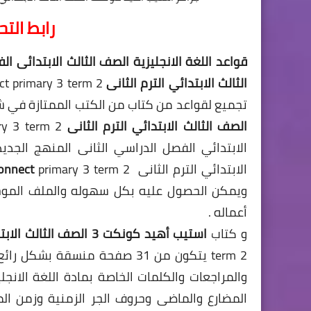
رابط الت
قواعد اللغة الانجليزية الصف الثالث الابتدائى ا
الثالث
الابتدائي الترم الثانى grammar step ahead
تجميع لقواعد من كتاب من الكتب الممتازة في ش
الصف
الثالث
الابتدائي الترم الثانى grammar
rimary 3 term 2
الابتدائي الفصل الدراسي الثانى المنهج الج
الابتدائي الترم الثانى
connect
ويمكن الحصول عليه بكل سهوله والملف الموجو
أعماله .
و كتاب
استيب أهيد كونكت 3 الصف الثالث الابتدائي الترم الثانى grammar step
term 2 يتكون من 31 صفحة منسقة
والمراجعات والكلمات الخاصة بمادة اللغة الانج
المضارع والماضى وحروف الجر الزمنية وزمن ال