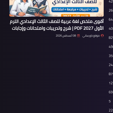
42
26
64
أقوى ملخص لغة عربية للصف الثالث الإعدادي الترم
الأول 2027 PDF | شرح وتدريبات وامتحانات وإجابات
40
موقع كورساتي
08 أغسطس 2026
82
49
35
24
87
12
69
5
22