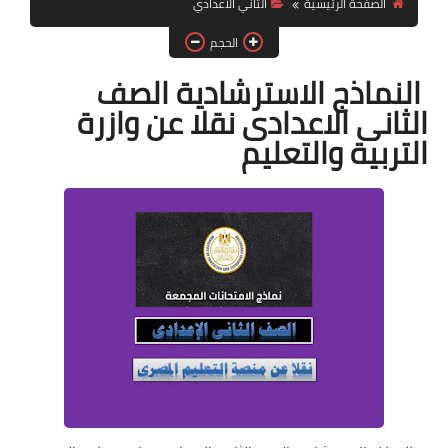
الصفحة الرئيسية
الثاني الاعدادي
موضوعات
الحجم
النماذج الاسترشادية الصف
تربويات
الثانى الاعدادى نقلا عن وازرة
تكنولوجيا
التربية والتعليم
قصص للأطفال
روايات
صحة