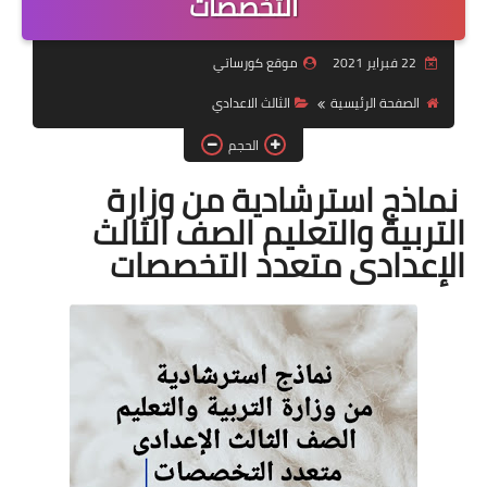
التخصصات
موضوعات
22 فبراير 2021
موقع كورساتي
تربويات
الصفحة الرئيسية
الثالث الاعدادي
تكنولوجيا
الحجم
قصص للأطفال
نماذج استرشادية من وزارة
التربية والتعليم الصف الثالث
روايات
الإعدادى متعدد التخصصات
صحة