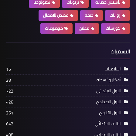
تأسيس حضانة
تربويات
تكنولوجيا
روايات
صحة
قصص للاطفال
كورسات
مطبخ
موضوعات
التسميات
اسلاميات
16
أفكار وأنشطة
28
الاول الابتدائي
722
الاول الاعدادي
428
الاول الثانوي
261
الثالث الابتدائي
642
الثالث الاعدادي
408